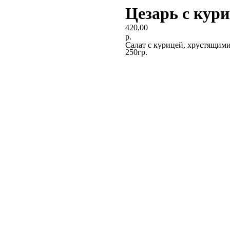
Цезарь с кур
420,00
р.
Салат с курицей, хрустящим
250гр.